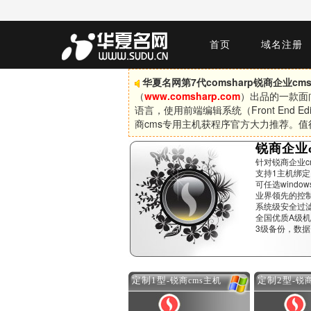
首页
域名注册
华夏名网第7代comsharp锐商企业c
（
www.comsharp.com
）出品的一款面向企
语言，使用前端编辑系统（Front End 
商cms专用主机获程序官方大力推荐。值
锐商企业
针对锐商企业c
支持1主机绑
可任选windows
业界领先的控制
系统级安全过
全国优质A级
3级备份，数据
定制1型
定制2型
-锐商cms主机
-锐