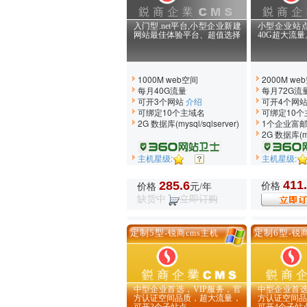
入门型.net平台,小型企业新建
小型企业站点
网站最佳体验平台、超值选择
40G超大流量
1000M web空间
2000M we
每月40G流量
每月72G流
可开3个网站
介绍
可开4个网
可绑定10个主域名
可绑定10个
2G 数据库(mysql/sqlserver)
1个企业富
2G 数据库(mys
主机星级:
主机星级:
411
285.6
价格
价格
元/年
缺货中
立即订购
定制5型
定制6型
-锐商cms主机
-锐
中型企业首选，VIP服务，官
中型企业首选
方认证空间品质，超大流量，
方认证空间品