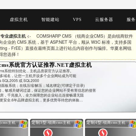
虚拟主机
智能建站
VPS
云服务器
服务
ms专业虚拟主机
<- COMSHARP CMS （锐商企业CMS）是由锐商软件
业的 CMS 系统，基于 ASP.NET 平台，顺从 W3C 标准，支持多国
Editing - FrEE）直接在最终页面上进行站点内容创作与编排。华夏名网锐
得您选择！
cms系统官方认证推荐.NET虚拟主机
ms系统特别优化，主机品质获官方认证推荐。
定多域名，让您一主机开设多个企业网站成为可能
 SQL2005 或 SQL2000
面板系统；在线压缩/解压；域名绑定(可绑定子目录)
滤，敏感关键词过滤，保证您的企业网站不受有害信息的侵害
机房，千兆接入，全力保障您的企业站点连接畅通无阻
更安全.6年品牌虚拟主机，更多优势等待您的体验…
定制3型
定制4型
商cms主机
-锐商cms主机
-锐商cms主机