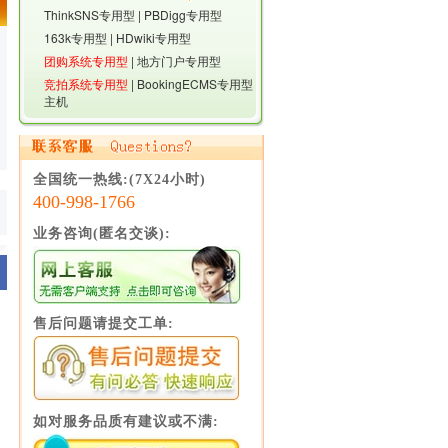
ThinkSNS专用型
|
PBDigg专用型
163k专用型
|
HDwiki专用型
团购系统专用型
|
地方门户专用型
竞拍系统专用型
|
BookingECMS专用型
主机
全国统一热线:(7X24小时)
400-998-1766
业务咨询(匿名交谈):
售后问题请提交工单:
功
如对服务品质有建议或不满: