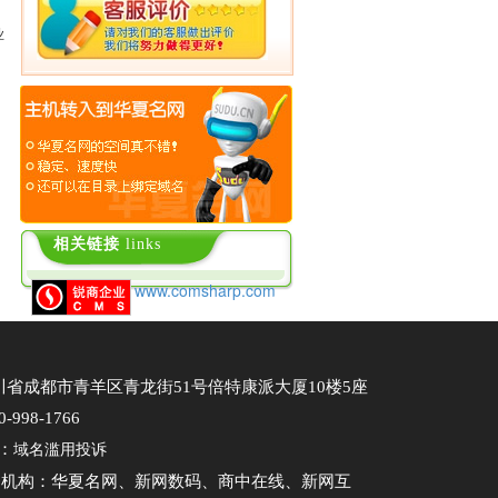
业
相关链接
links
www.comsharp.com
省成都市青羊区青龙街51号倍特康派大厦10楼5座
998-1766
：
域名滥用投诉
务机构：华夏名网、新网数码、商中在线、新网互