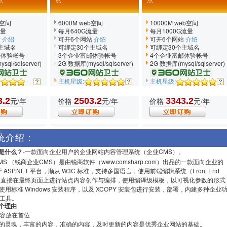
点
点
点
b空间
6000M web空间
10000M web空间
流量
每月640G流量
每月1000G流量
站
介绍
可开6个网站
介绍
可开6个网站
介绍
主域名
可绑定30个主域名
可绑定30个主域名
邮体验帐号
3个企业富邮体验帐号
4个企业富邮体验帐号
ql/sqlserver)
2G 数据库(mysql/sqlserver)
2G 数据库(mysql/sqlserver)
主机星级:
主机星级:
3.2
2503.2
3343.2
元/年
价格
元/年
价格
元/年
系统介绍：
是什么？
-一款面向企业用户的企业网站内容管理系统（企业CMS）。
CMS （锐商企业CMS）是由锐商软件（www.comsharp.com）出品的一款面向企业的
 ASP.NET 平台，顺从 W3C 标准，支持多国语言，使用前端编辑系统（Front End
- FrEE）直接在最终页面上进行站点内容创作与编排，使用编译级模板，以可视化参数的形式
用标准 Windows 安装程序，以及 XCOPY 安装包进行安装，部署，内建多种企业
与工具。
个理由
内容放在首位
的灵魂，丰富的内容，准确的内容，及时更新的内容是优秀企业网站的基础。