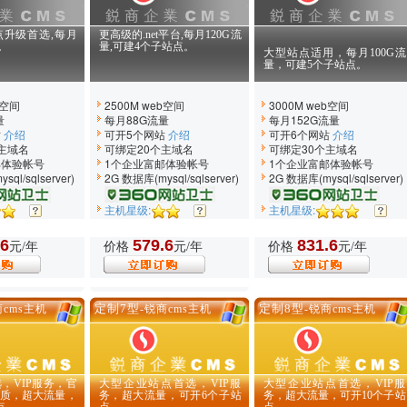
升级首选,每月
更高级的.net平台,每月120G流
。
量,可建4个子站点。
大型站点适用，每月100G流
量，可建5个子站点。
b空间
2500M web空间
3000M web空间
量
每月88G流量
每月152G流量
站
介绍
可开5个网站
介绍
可开6个网站
介绍
主域名
可绑定20个主域名
可绑定30个主域名
邮体验帐号
1个企业富邮体验帐号
1个企业富邮体验帐号
ql/sqlserver)
2G 数据库(mysql/sqlserver)
2G 数据库(mysql/sqlserver)
主机星级:
主机星级:
.6
579.6
831.6
元/年
价格
元/年
价格
元/年
定制7型
定制8型
商cms主机
-锐商cms主机
-锐商cms主机
，VIP服务，官
大型企业站点首选，VIP服
大型企业站点首选，VIP服
质，超大流量，
务，超大流量，可开6个子站
务，超大流量，可开10个子站