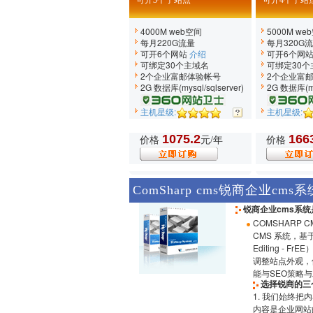
可开3个子站点
可开4个子站
4000M web空间
5000M we
每月220G流量
每月320G
可开6个网站
介绍
可开6个网
可绑定30个主域名
可绑定30个
2个企业富邮体验帐号
2个企业富
2G 数据库(mysql/sqlserver)
2G 数据库(mys
主机星级:
主机星级:
1075.2
166
价格
元/年
价格
ComSharp cms锐商企业cms
锐商企业cms系统
COMSHARP 
CMS 系统，基于
Editing 
调整站点外观，使
能与SEO策略
选择锐商的三
1. 我们始终把
内容是企业网站