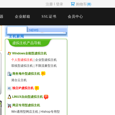
注册
Ι
登录
购物车
(
0
)
器
企业邮箱
SSL证书
会员中心
主机新闻
虚拟主机产品导航
Windows全能型虚拟主机
个人型虚拟主机
|
企业型虚拟主机
双线型虚拟主机
|
不限流量型主机
商务海外型虚拟主机
港台云主机
独立IP虚拟主机
LINUX自由型虚拟主机
网店专用型虚拟主机
Win通用型网店主机
|
Hishop专用型