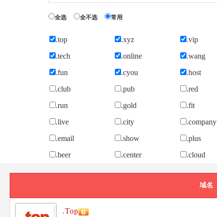
全选
全不选
常用
.top
.xyz
.vip
.tech
.online
.wang
.fun
.cyou
.host
.club
.pub
.red
.run
.gold
.fit
.live
.city
.company
.email
.show
.plus
.beer
.center
.cloud
域名
.Top