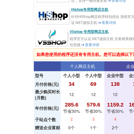
态，支持一键快速安装
查看详情
Hishop专用型网店主机
针对HiShop网店程序特别优化 系统官
证.NET虚拟主机
查看详情
V5shop 专用型网店主机
程序官方认证.NET虚拟主机 百套精美模
任您挑
查看详情
如果您使用的程序还没有专用主机。您可以选择以下
个人网店主机
企
型号
个人小型
个人中型
企业中型
企
月付价格(元)
34
69
138
最少购买时长
12
12
12
(月数)
285.6
579.6
1159.2
1
年付价格(元)
节省30%
节省30%
节省30%
节
子站点个数
2
3
4
赠送企业富邮
0个
1个
2个