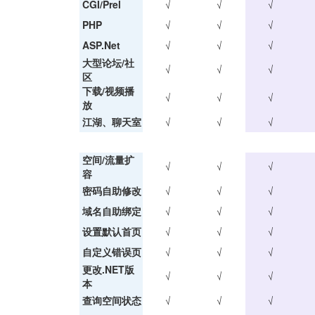
CGI/Prel
√
√
√
PHP
√
√
√
ASP.Net
√
√
√
大型论坛/社
√
√
√
区
下载/视频播
√
√
√
放
江湖、聊天室
√
√
√
空间/流量扩
√
√
√
容
密码自助修改
√
√
√
域名自助绑定
√
√
√
设置默认首页
√
√
√
自定义错误页
√
√
√
更改.NET版
√
√
√
本
查询空间状态
√
√
√