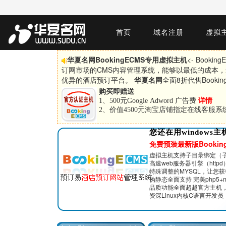
首页
域名注册
虚拟
华夏名网BookingECMS专用虚拟主机
<- Book
订网市场的CMS内容管理系统，能够以最低的成本
优异的酒店预订平台。
华夏名网
全面8折代售Book
购买即赠送
1、500元Google Adword 广告费
详情
2、价值4500元淘宝店铺指定在线客服
您还在用windows主
免费预装最新版Bookin
虚拟主机支持子目录绑定（
高速web服务器引擎（http
特殊调整的MYSQL，让您
伪静态全面支持 完美php5+my
品质功能全面超越官方主机
资深Linux内核C语言开发员