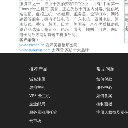
服务商之一，行业十强的资深IDC企业，并有“中国第一
Linux php主机商”美誉，正在为数十万国内外客户提供域
名注册、虚拟主机、vps租用、服务器、全球CDN、网站
建设等服务，拥有浙江电信、广东电信、四川电信、河
南双线、香港、韩国、日本、美国等十余个优质机房线
路产品选择，是企业、论坛、博客、团购、门户、网店
电子商务等网站首选主机服务商。
h
客户案例：
ht
www.xichan.cn
西婵美容整形医院
www.taihuxue.com
太湖雪 家纺十大品牌
推荐产品
常见问题
域名注册
如何付款
虚拟主机
服务中心
VPS·云主机
如何备案
企业邮局
控制面板
服务器租用托管
注册人权益及责
云市场