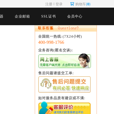
注册
Ι
登录
购物车
(
0
)
器
企业邮箱
SSL证书
会员中心
全国统一热线:(7X24小时)
400-998-1766
业务咨询(匿名交谈):
售后问题请提交工单:
如对服务品质有建议或不满: