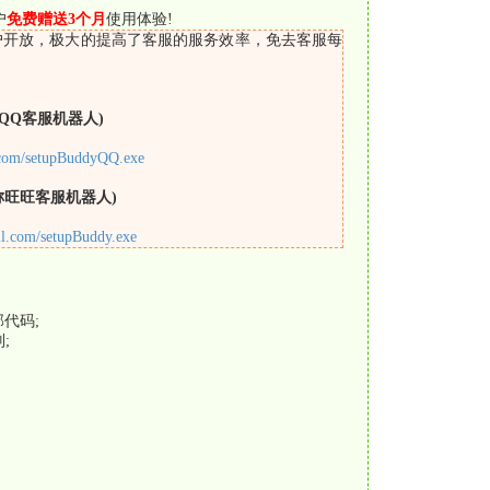
户
免费赠送3个月
使用体验!
户开放，极大的提高了客服的服务效率，免去客服每
称QQ客服机器人)
l.com/setupBuddyQQ.exe
称旺旺客服机器人)
ll.com/setupBuddy.exe
代码;
;