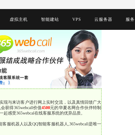
虚拟主机
智能建站
VPS
云服务器
服务
业实现与来访客户进行网上实时交流，以及真情回馈广大
365webcall价值
4500
元的华夏名网合作伙伴特制
感受365webcal在线客服系统的优异品质。
客服机器人以及QQ智能客服机器人,365webcall是唯一