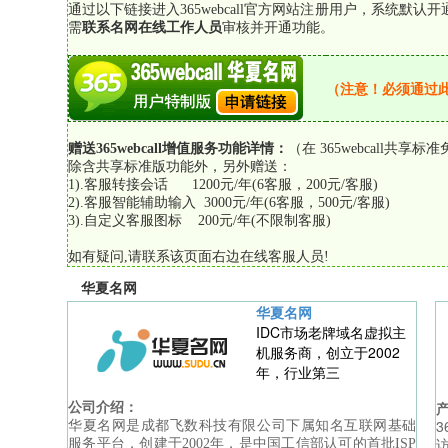
通过以下链接进入365webcall官方网站注册用户，系统默
需
联系名网在线工作人员
审核并开通功能。
（注意！必须通过
赠送365webcall增值服务功能详情：
（在 365webcall共
除含共享标准版功能外，另外赠送：
1).客服转接会话 1200元/年(6客服，200元/客服)
2).客服智能辅助输入 3000元/年(6客服，500元/客服)
3).自定义客服图标 200元/年(不限制客服)
如有疑问,请联系该页面右边在线客服人员!
华夏名网
华夏名网
IDC市场老牌域名虚拟主
机服务商，创立于2002
年，行业第三
公司介绍：
3
华夏名网是成都飞数科技有限公司下属知名互联网基础
服务平台，创建于2002年，是中国工信部认可的首批ISP