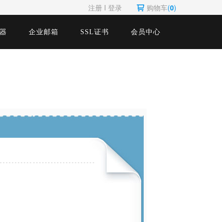
注册
Ι
登录
购物车
(
0
)
器
企业邮箱
SSL证书
会员中心