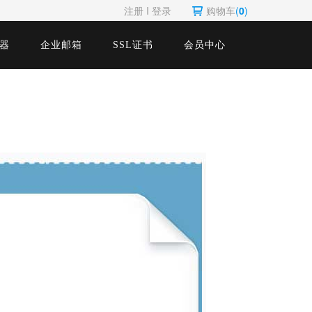
注册
Ι
登录
购物车
(
0
)
器
企业邮箱
SSL证书
会员中心