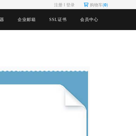
注册
Ι
登录
购物车
(
0
)
器
企业邮箱
SSL证书
会员中心