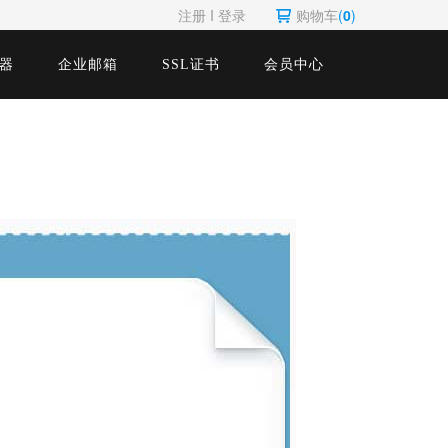
注册
Ι
登录
购物车
(
0
)
器
企业邮箱
SSL证书
会员中心